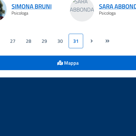
SIMONA BRUNI
SARA ABBON
Psicologa
Psicologa
27
28
29
30
31
Mappa