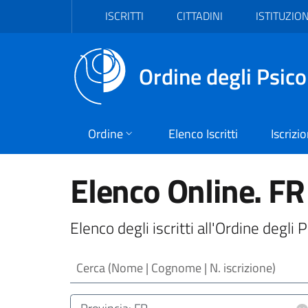
Vai al header
Vai al contenuto principale
Vai al footer
ISCRITTI
CITTADINI
ISTITUZION
Ordine degli Psico
Ordine
Elenco Iscritti
Iscrizi
Elenco Online. FR
Elenco degli iscritti all'Ordine degli
Cerca (Nome | Cognome | N. iscrizione)
Luogo (CAP | Comune | Provincia)