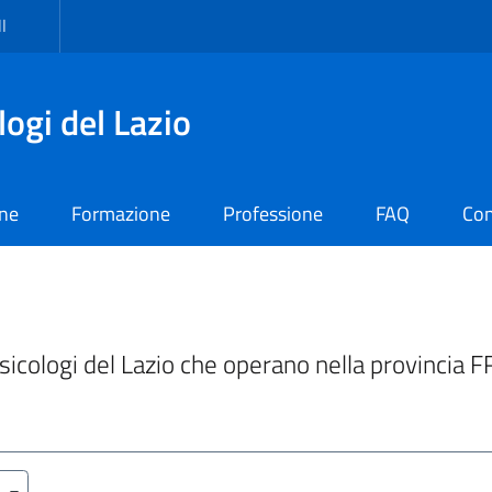
I
logi del Lazio
one
Formazione
Professione
FAQ
Con
 Psicologi del Lazio che operano nella provincia F