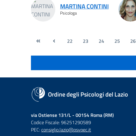
MARTINA CONTINI
Psicologa
22
23
24
25
26
Ordine degli Psicologi del Lazio
via Ostiense 131/L - 00154 Roma (RM)
Codice Fiscale: 96251290589
PEC:
consiglio.lazio@psypec.it