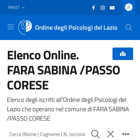
Vai al header
Vai al contenuto principale
Vai al footer
Facebook
(nuova scheda - new
Instagram
(nuova scheda -
YouTube
(nuova sche
TARGET
Ordine degli Psicologi del Lazio
Menu
Elenco Online.
FARA SABINA /PASSO
CORESE
Elenco degli iscritti all'Ordine degli Psicologi del
Lazio che operano nel comune di FARA SABINA
/PASSO CORESE
Cerca (Nome | Cognome | N. iscrizione)