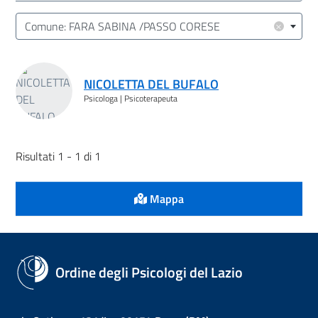
Cerca
Pulisci
Filtro
Luogo (CAP | Comune | Provincia)
×
Comune: FARA SABINA /PASSO CORESE
Risultati ricerca
NICOLETTA DEL BUFALO
Psicologa | Psicoterapeuta
Risultati 1 - 1 di 1
Mappa
Ordine degli Psicologi del Lazio