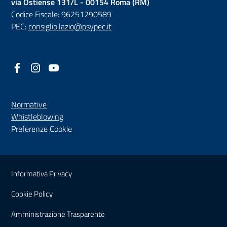
via Ostiense 131/L - 00154 Roma (RM)
Codice Fiscale: 96251290589
PEC:
consiglio.lazio@psypec.it
Facebook
(nuova scheda - new tab)
Instagram
(nuova scheda - new tab)
YouTube
(nuova scheda - new tab)
Normative
(nuova scheda - new tab)
Whistleblowing
Preferenze Cookie
Sezione Link Utili
Informativa Privacy
Cookie Policy
(nuova scheda - new tab)
Amministrazione Trasparente