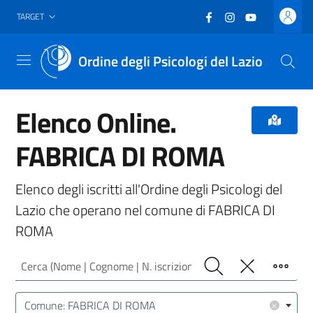
Vai al header
Vai al contenuto principale
Vai al footer
Facebook
(nuova scheda - new
Instagram
(nuova scheda -
YouTube
(nuova sche
TARGET
Ordine degli Psicologi del Lazio
Menu
Elenco Online.
FABRICA DI ROMA
Elenco degli iscritti all'Ordine degli Psicologi del
Lazio che operano nel comune di FABRICA DI
ROMA
Cerca (Nome | Cognome | N. iscrizione)
Cerca
Pulisci
Filtro
Luogo (CAP | Comune | Provincia)
×
Comune: FABRICA DI ROMA