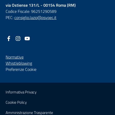
via Ostiense 131/L - 00154 Roma (RM)
Codice Fiscale: 96251290589
PEC:
consiglio.lazio@psypec.it
Facebook
(nuova scheda - new tab)
Instagram
(nuova scheda - new tab)
YouTube
(nuova scheda - new tab)
Normative
(nuova scheda - new tab)
Whistleblowing
Preferenze Cookie
Sezione Link Utili
Informativa Privacy
Cookie Policy
(nuova scheda - new tab)
Amministrazione Trasparente