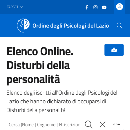
Vai al header
Vai al contenuto principale
Vai al footer
Facebook
(nuova scheda - new
Instagram
(nuova scheda -
YouTube
(nuova sche
TARGET
Ordine degli Psicologi del Lazio
Menu
Elenco Online.
Disturbi della
personalità
Elenco degli iscritti all'Ordine degli Psicologi del
Lazio che hanno dichiarato di occuparsi di
Disturbi della personalità
Cerca (Nome | Cognome | N. iscrizione)