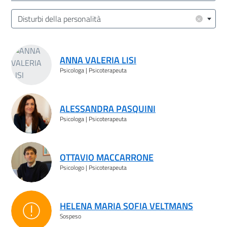
Cerca
Pulisci
Filtro
Area/Target (Area Intervento | Target Utenza)
×
Disturbi della personalità
Risultati ricerca
ANNA VALERIA LISI
Psicologa | Psicoterapeuta
ALESSANDRA PASQUINI
Psicologa | Psicoterapeuta
OTTAVIO MACCARRONE
Psicologo | Psicoterapeuta
HELENA MARIA SOFIA VELTMANS
Sospeso
Sospeso