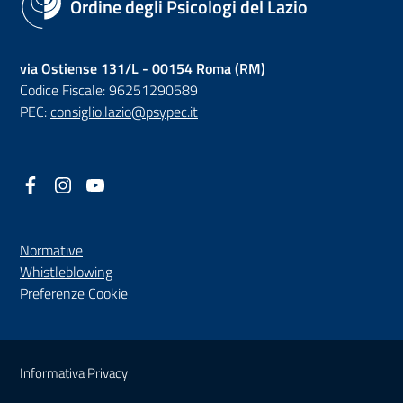
Ordine degli Psicologi del Lazio
via Ostiense 131/L - 00154 Roma (RM)
Codice Fiscale: 96251290589
PEC:
consiglio.lazio@psypec.it
Facebook
(nuova scheda - new tab)
Instagram
(nuova scheda - new tab)
YouTube
(nuova scheda - new tab)
Normative
(nuova scheda - new tab)
Whistleblowing
Preferenze Cookie
Sezione Link Utili
Informativa Privacy