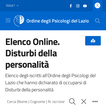
Vai al header
Vai al contenuto principale
Vai al footer
Facebook
(nuova scheda - new
Instagram
(nuova scheda -
YouTube
(nuova sche
TARGET
Ordine degli Psicologi del Lazio
Menu
Elenco Online.
Disturbi della
personalità
Elenco degli iscritti all'Ordine degli Psicologi del
Lazio che hanno dichiarato di occuparsi di
Disturbi della personalità
Cerca (Nome | Cognome | N. iscrizione)