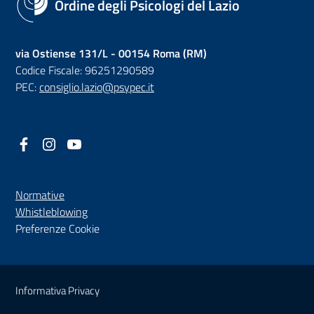
Ordine degli Psicologi del Lazio
via Ostiense 131/L - 00154 Roma (RM)
Codice Fiscale: 96251290589
PEC:
consiglio.lazio@psypec.it
Facebook
(nuova scheda - new tab)
Instagram
(nuova scheda - new tab)
YouTube
(nuova scheda - new tab)
Normative
(nuova scheda - new tab)
Whistleblowing
Preferenze Cookie
Sezione Link Utili
Informativa Privacy