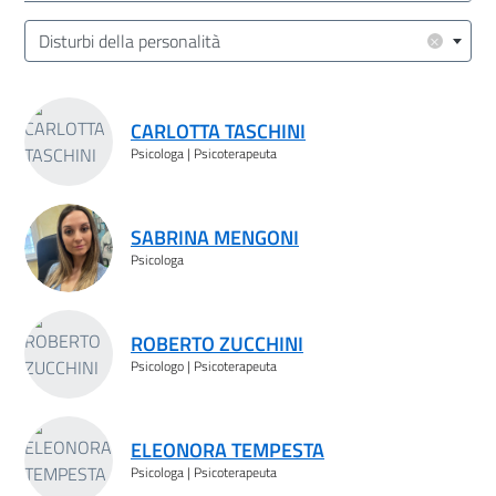
Cerca
Pulisci
Filtro
Area/Target (Area Intervento | Target Utenza)
×
Disturbi della personalità
Risultati ricerca
CARLOTTA TASCHINI
Psicologa | Psicoterapeuta
SABRINA MENGONI
Psicologa
ROBERTO ZUCCHINI
Psicologo | Psicoterapeuta
ELEONORA TEMPESTA
Psicologa | Psicoterapeuta