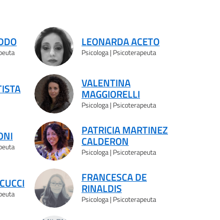
ODDO
LEONARDA ACETO
apeuta
Psicologa | Psicoterapeuta
VALENTINA
TISTA
MAGGIORELLI
Psicologa | Psicoterapeuta
PATRICIA MARTINEZ
ONI
CALDERON
apeuta
Psicologa | Psicoterapeuta
FRANCESCA DE
CUCCI
RINALDIS
apeuta
Psicologa | Psicoterapeuta