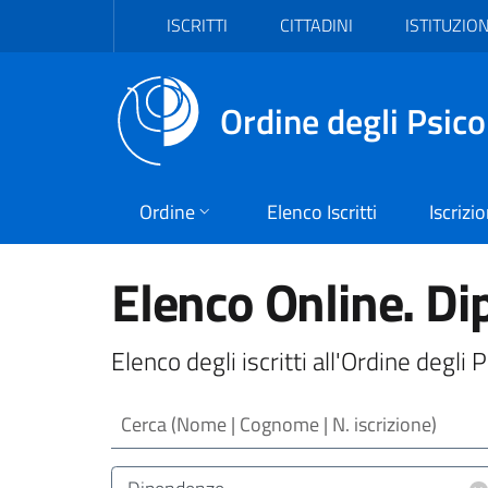
Vai al header
Vai al contenuto principale
Vai al footer
ISCRITTI
CITTADINI
ISTITUZION
Ordine degli Psico
Ordine
Elenco Iscritti
Iscrizi
Elenco Online. D
Elenco degli iscritti all'Ordine degl
Cerca (Nome | Cognome | N. iscrizione)
Area/Target (Area Intervento | Target Utenz