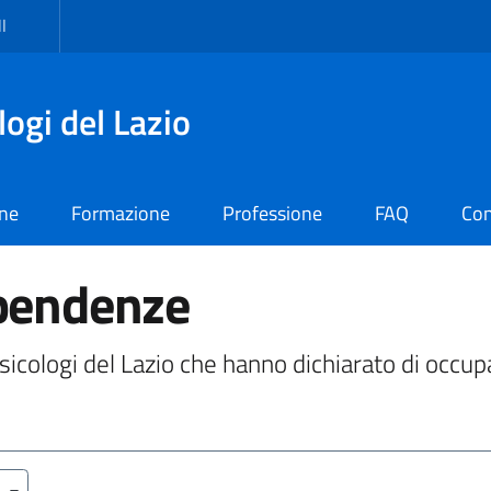
I
logi del Lazio
one
Formazione
Professione
FAQ
Con
ipendenze
i Psicologi del Lazio che hanno dichiarato di occu
a)