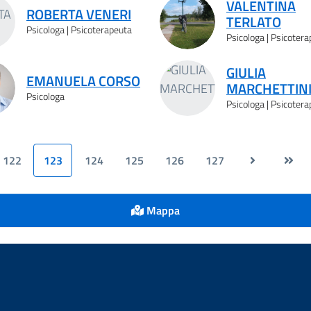
VALENTINA
ROBERTA VENERI
TERLATO
Psicologa | Psicoterapeuta
Psicologa | Psicoter
GIULIA
EMANUELA CORSO
MARCHETTIN
Psicologa
Psicologa | Psicoter
122
123
124
125
126
127
Mappa