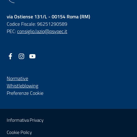
via Ostiense 131/L - 00154 Roma (RM)
Codice Fiscale: 96251290589
PEC:
consiglio.lazio@psypec.it
Facebook
(nuova scheda - new tab)
Instagram
(nuova scheda - new tab)
YouTube
(nuova scheda - new tab)
Normative
(nuova scheda - new tab)
Whistleblowing
Preferenze Cookie
Sezione Link Utili
Informativa Privacy
Cookie Policy