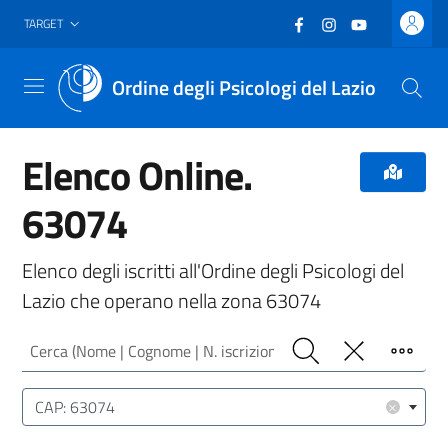
Vai al header
Vai al contenuto principale
Vai al footer
Facebook
(nuova scheda - new
Instagram
(nuova scheda -
YouTube
(nuova sche
TARGET
Ordine degli Psicologi del Lazio
Menu
Elenco Online.
63074
Elenco degli iscritti all'Ordine degli Psicologi del
Lazio che operano nella zona 63074
Cerca (Nome | Cognome | N. iscrizione)
Cerca
Pulisci
Filtro
Luogo (CAP | Comune | Provincia)
×
CAP: 63074