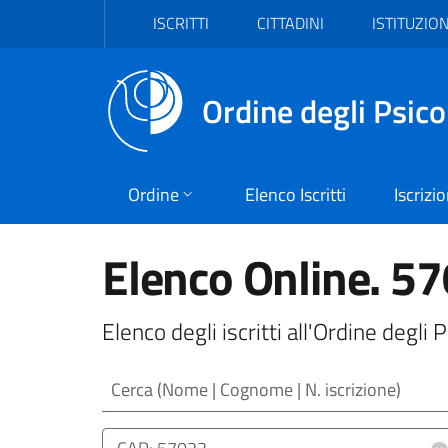
Vai al header
Vai al contenuto principale
Vai al footer
ISCRITTI
CITTADINI
ISTITUZION
Ordine degli Psico
Ordine
Elenco Iscritti
Iscrizi
Elenco Online. 5
Elenco degli iscritti all'Ordine degl
Cerca (Nome | Cognome | N. iscrizione)
Luogo (CAP | Comune | Provincia)