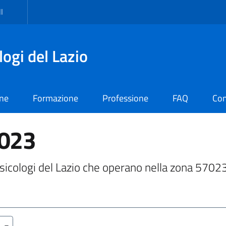
I
logi del Lazio
one
Formazione
Professione
FAQ
Con
7023
i Psicologi del Lazio che operano nella zona 5702