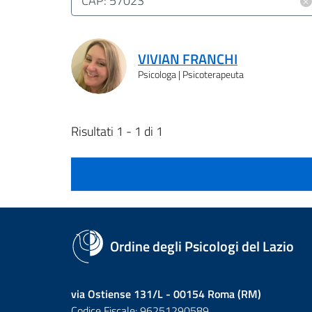
×
CAP: 57023
Risultati ricerca
VIVIAN FRANCHI
Psicologa | Psicoterapeuta
Risultati 1 - 1 di 1
Ordine degli Psicologi del Lazio
via Ostiense 131/L - 00154 Roma (RM)
Codice Fiscale: 96251290589