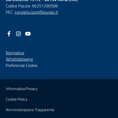
Codice Fiscale: 96251290589
PEC:
consiglio.lazio@psypec.it
Facebook
(nuova scheda - new tab)
Instagram
(nuova scheda - new tab)
YouTube
(nuova scheda - new tab)
Normative
(nuova scheda - new tab)
Whistleblowing
Preferenze Cookie
Sezione Link Utili
Informativa Privacy
Cookie Policy
(nuova scheda - new tab)
Amministrazione Trasparente