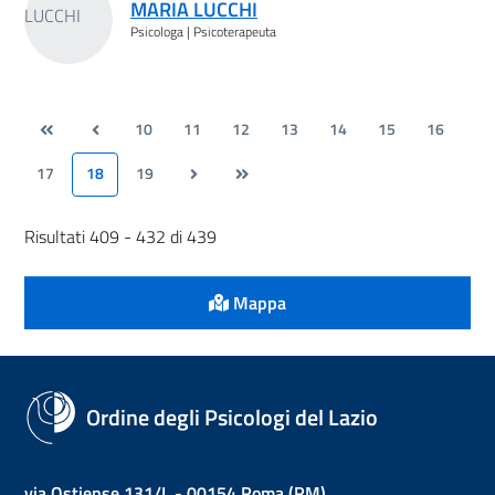
MARIA LUCCHI
Psicologa | Psicoterapeuta
10
11
12
13
14
15
16
17
18
19
Risultati 409 - 432 di 439
Mappa
Ordine degli Psicologi del Lazio
via Ostiense 131/L - 00154 Roma (RM)