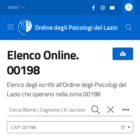
Vai al header
Vai al contenuto principale
Vai al footer
Facebook
(nuova scheda - new
Instagram
(nuova scheda -
YouTube
(nuova sche
TARGET
Ordine degli Psicologi del Lazio
Menu
Elenco Online.
00198
Elenco degli iscritti all'Ordine degli Psicologi del
Lazio che operano nella zona 00198
Cerca (Nome | Cognome | N. iscrizione)
Cerca
Pulisci
Filtro
Luogo (CAP | Comune | Provincia)
×
CAP: 00198