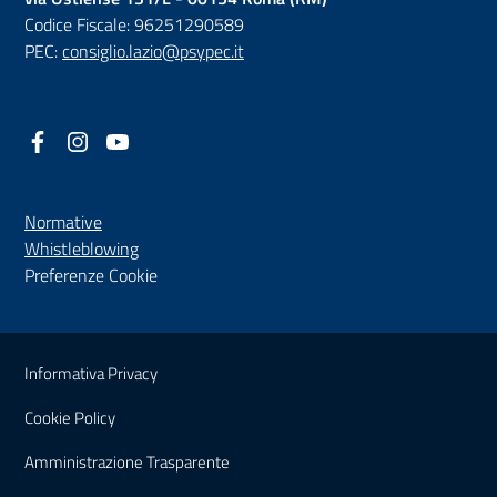
Codice Fiscale: 96251290589
PEC:
consiglio.lazio@psypec.it
Facebook
(nuova scheda - new tab)
Instagram
(nuova scheda - new tab)
YouTube
(nuova scheda - new tab)
Normative
(nuova scheda - new tab)
Whistleblowing
Preferenze Cookie
Sezione Link Utili
Informativa Privacy
Cookie Policy
(nuova scheda - new tab)
Amministrazione Trasparente