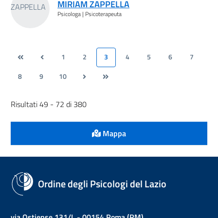
MIRIAM ZAPPELLA
Psicologa | Psicoterapeuta
1
2
3
4
5
6
7
8
9
10
Risultati 49 - 72 di 380
Mappa
Ordine degli Psicologi del Lazio
via Ostiense 131/L - 00154 Roma (RM)