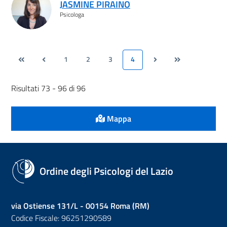
JASMINE PIRAINO
Psicologa
1
2
3
4
Risultati 73 - 96 di 96
Mappa
Ordine degli Psicologi del Lazio
via Ostiense 131/L - 00154 Roma (RM)
Codice Fiscale: 96251290589