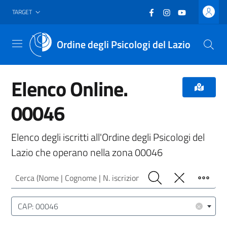
Vai al header
Vai al contenuto principale
Vai al footer
Facebook
(nuova scheda - new
Instagram
(nuova scheda -
YouTube
(nuova sche
TARGET
Ordine degli Psicologi del Lazio
Menu
Elenco Online.
00046
Elenco degli iscritti all'Ordine degli Psicologi del
Lazio che operano nella zona 00046
Cerca (Nome | Cognome | N. iscrizione)
Cerca
Pulisci
Filtro
Luogo (CAP | Comune | Provincia)
×
CAP: 00046