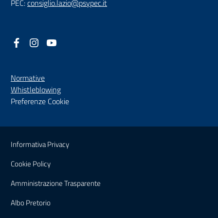
PEC:
consiglio.lazio@psypec.it
Facebook
(nuova scheda - new tab)
Instagram
(nuova scheda - new tab)
YouTube
(nuova scheda - new tab)
Normative
(nuova scheda - new tab)
Whistleblowing
Preferenze Cookie
Sezione Link Utili
Informativa Privacy
Cookie Policy
(nuova scheda - new tab)
Amministrazione Trasparente
(nuova scheda - new tab)
Albo Pretorio