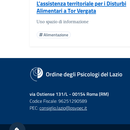
L’assistenza territoriale per i Disturbi
Alimentari a Tor Vergata
Uno spazio di informazione
Alimentazione
Ordine degli Psicologi del Lazio
via Ostiense 131/L - 00154 Roma (RM)
Codice Fiscale: 96251290589
PEC:
consiglio.lazio@psypec.it
Sezione Link Utili