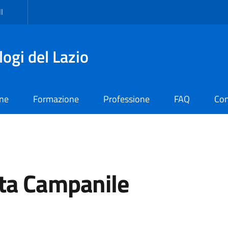
I
logi del Lazio
one
Formazione
Professione
FAQ
Con
ta Campanile