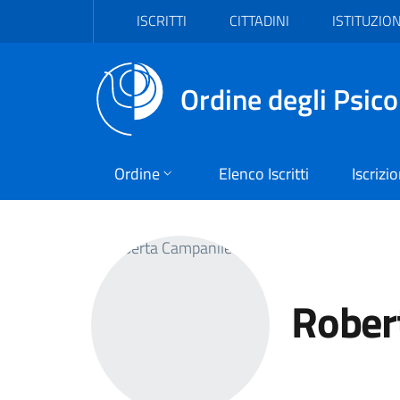
Vai al header
Vai al contenuto principale
Vai al footer
ISCRITTI
CITTADINI
ISTITUZION
Ordine degli Psico
Ordine
Elenco Iscritti
Iscrizi
Rober